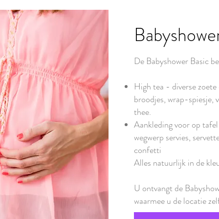
Babyshower
De Babyshower Basic bes
High tea - diverse zoete 
broodjes, wrap-spiesje, v
thee.
Aankleding voor op tafel
wegwerp servies, servette
confetti
Alles natuurlijk in de kl
U ontvangt de Babyshowe
waarmee u de locatie zelf