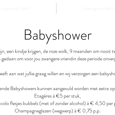
Logeren op Dijk43
Catering van Dijk43
Babyshower
jn, een kindje krijgen, de roze wolk, 9 maanden om nooit t
aan gedaan om voor jou zwangere vriendin deze periode onver
geeft aan wat jullie graag willen en wij verzorgen een babys
nde Babyshowers kunnen aangevuld worden met extra opti
Etagères à €5 per stuk,
colo flesjes bubbels (met of zonder alcohol) à € 4,50 per 
Champagneglazen (wegwerp) à € 0,75 p.p.