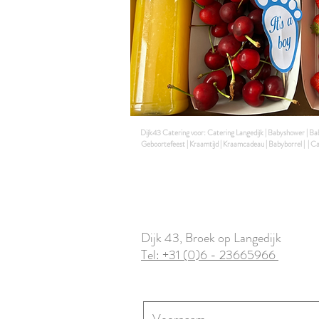
Dijk43 Catering voor: Catering Langedijk | Babyshower | Babysh
Geboortefeest | Kraamtijd | Kraamcadeau | Babyborrel | | Cad
Dijk 43, Broek op Langedijk
Tel: +31 (0)6 - 23665966