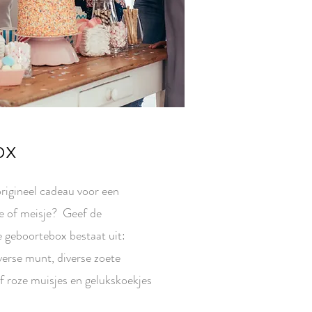
ox
rigineel cadeau voor een
je of meisje? Geef de
geboortebox bestaat uit:
 verse munt, diverse zoete
f roze muisjes en gelukskoekjes