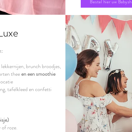
Bestel hier uw Babysh
Luxe
t:
 lekkernijen, brunch broodjes,
oorten thee
en een smoothie
locatie
ng, tafelkleed en confetti
isje)
 of roze.