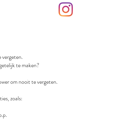
e vergeten.
getelijk te maken?
hower om nooit te vergeten.
es, zoals:
p.p.