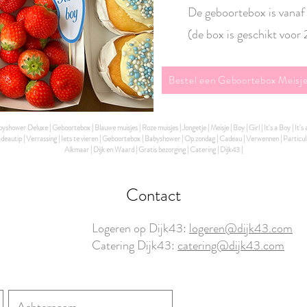
De geboortebox is vanaf
(de box is geschikt voor
Bestel een Geboortebox Meisj
ower Deluxe | Geboortebox | Blauwe muisjes | Roze muisjes | Jongetje | Meisje | Boy | Girl | It's a Boy | It's
eautip | Verrassing | Iets te vieren | Geboortebox | Babyshower | Op zondag | Cadeau | Verwennen | Particul
Alkmaar | Dijk en Waard | Gratis bezorging |
Catering | Dijk43 |
Contact
Logeren op Dijk43:
logeren@dijk43.com
Catering Dijk43:
catering@dijk43.com