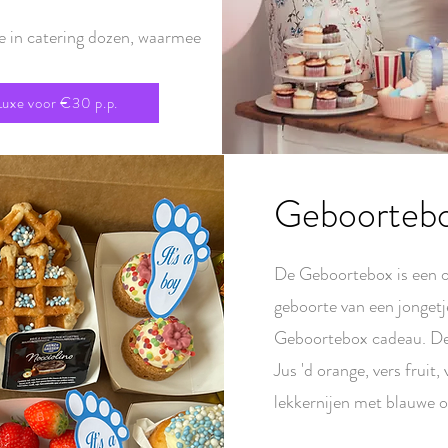
 in catering dozen, waarmee
uxe voor €30 p.p.
Geboorteb
De Geboortebox is een o
geboorte van een jonget
Geboortebox cadeau. De 
Jus 'd orange, vers fruit,
lekkernijen met blauwe o