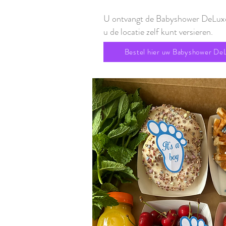
U ontvangt de Babyshower DeLuxe
u de locatie zelf kunt versieren.
Bestel hier uw Babyshower DeL