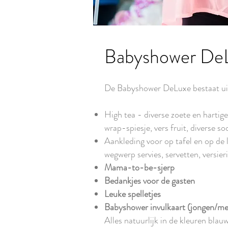
Babyshower De
De Babyshower DeLuxe bestaat ui
High tea - diverse zoete en hartige
wrap-spiesje, vers fruit, diverse s
Aankleding voor op tafel en op de 
wegwerp servies, servetten, versieri
Mama-to-be-sjerp
Bedankjes voor de gasten
​Leuke spelletjes
Babyshower invulkaart (jongen/me
Alles natuurlijk in de kleuren blauw