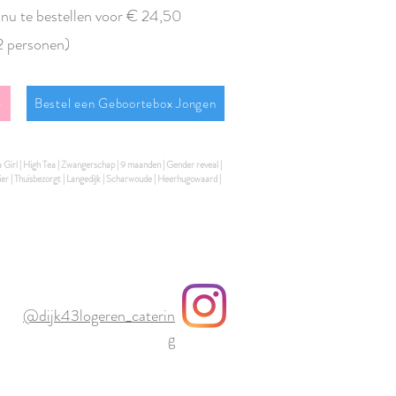
 nu te bestellen voor € 24,50
 2 personen)
e
Bestel een Geboortebox Jongen
 a Girl | High Tea | Zwangerschap | 9 maanden | Gender reveal |
ier | Thuisbezorgt | Langedijk | Scharwoude | Heerhugowaard |
@dijk43logeren_caterin
g